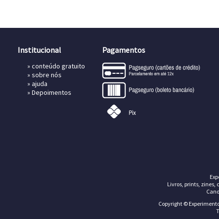
Institucional
Pagamentos
»
conteúdo gratuito
»
sobre nós
»
ajuda
»
Depoimentos
Exp
Livros, prints, zines,
Cano
Copyright © Experimentos
T