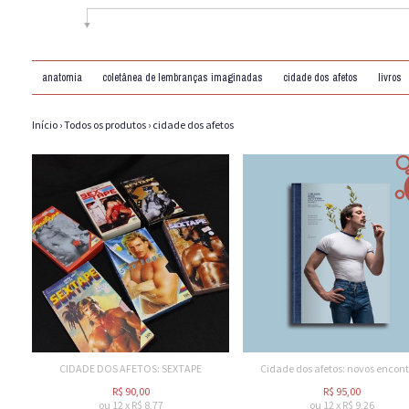
anatomia
coletânea de lembranças imaginadas
cidade dos afetos
livros
Início
›
Todos os produtos
›
cidade dos afetos
CIDADE DOS AFETOS: SEXTAPE
Cidade dos afetos: novos encont
R$
90,00
R$
95,00
ou
12
x
R$
8,77
ou
12
x
R$
9,26