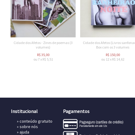
Cidade dos Afetos - Zines de poemas (3
Cidade dos Afetos (Livros sanfonad
volumes)
Box com os 3 volumes
R$
35,00
R$
150,00
ou
7
x
R$
5,51
ou
12
x
R$
14,62
Institucional
Pagamentos
»
conteúdo gratuito
»
sobre nós
»
ajuda