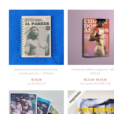
Arquivos da indústria pornô norte-
Cidade dos afetos magazine - V
americana vol. 1 - Al Parker
AVULSA
R$
50,00
R$
25,00
-
R$
30,00
ou
10
x
R$
5,71
ou a partir de
5
x
R$
5,38