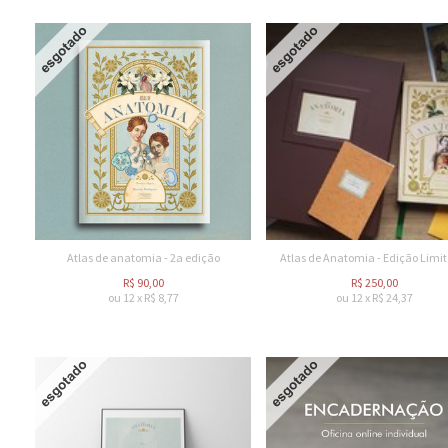
Atlas de anatomia - 2a edição
Atlas de Anatomia - Edição Limi
R$
90,00
R$
250,00
ou
12
x
R$
8,77
ou
12
x
R$
24,37