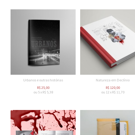
Urbanos e outras histórias
Natureza em Declínio
R$
25,00
R$
120,00
ou
5
x
R$
5,38
ou
12
x
R$
11,70