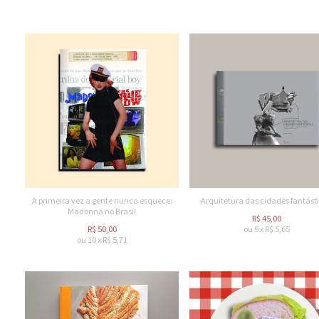
A primeira vez a gente nunca esquece:
Arquitetura das cidades fantást
Madonna no Brasil
R$
45,00
R$
50,00
ou
9
x
R$
5,65
ou
10
x
R$
5,71