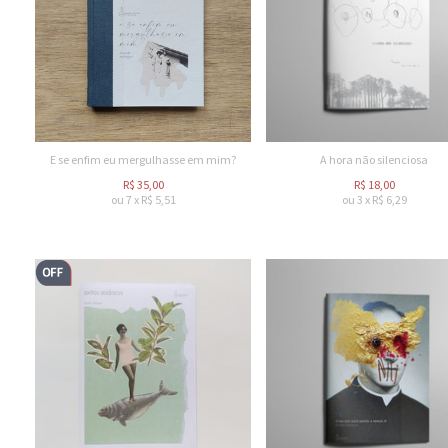
E se enfim eu mergulhasse em mim?
A hora não silenciosa
R$
35,00
R$
18,00
ou
7
x
R$
5,51
ou
3
x
R$
6,29