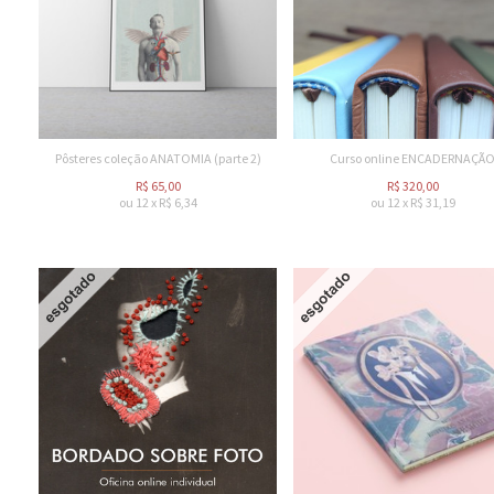
Pôsteres coleção ANATOMIA (parte 2)
Curso online ENCADERNAÇÃ
R$
65,00
R$
320,00
ou
12
x
R$
6,34
ou
12
x
R$
31,19