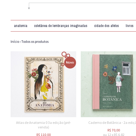
anatomia
coletânea de lembranças imaginadas
cidade dos afetos
livros
Início
›
Todos os produtos
Atlas de Anatomia 0 3a edição (pré-
Caderno de Botânica - 2a ediç
venda)
R$
70,00
R$
110,00
ou
12
x
R$
6,82