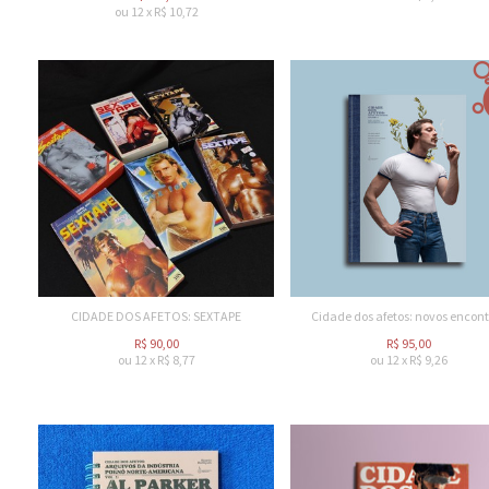
ou
12
x
R$
10,72
CIDADE DOS AFETOS: SEXTAPE
Cidade dos afetos: novos encont
R$
90,00
R$
95,00
ou
12
x
R$
8,77
ou
12
x
R$
9,26