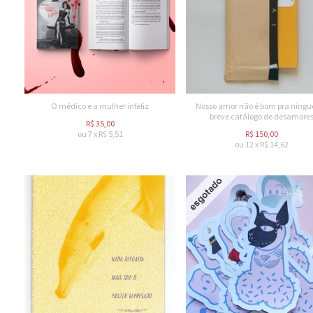
O médico e a mulher infeliz
Nosso amor não é bom pra ningu
breve catálogo de desamore
R$
35,00
ou
7
x
R$
5,51
R$
150,00
ou
12
x
R$
14,62