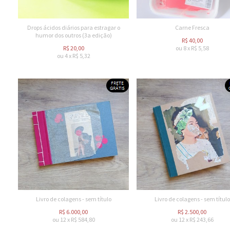
Drops ácidos diários para estragar o
Carne Fresca
humor dos outros (3a edição)
R$
40,00
R$
20,00
ou
8
x
R$
5,58
ou
4
x
R$
5,32
Livro de colagens - sem título
Livro de colagens - sem título
R$
6.000,00
R$
2.500,00
ou
12
x
R$
584,80
ou
12
x
R$
243,66