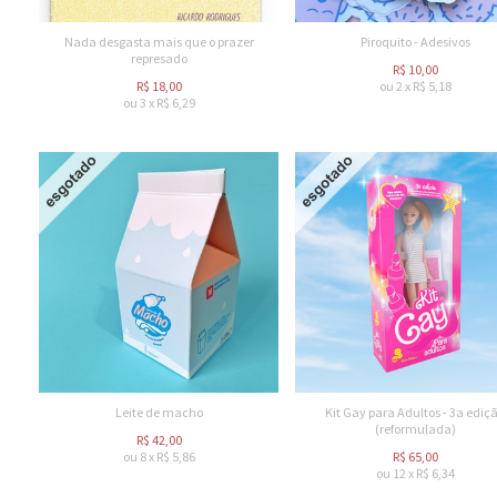
Nada desgasta mais que o prazer
Piroquito - Adesivos
represado
R$
10,00
R$
18,00
ou
2
x
R$
5,18
ou
3
x
R$
6,29
Leite de macho
Kit Gay para Adultos - 3a ediç
(reformulada)
R$
42,00
ou
8
x
R$
5,86
R$
65,00
ou
12
x
R$
6,34