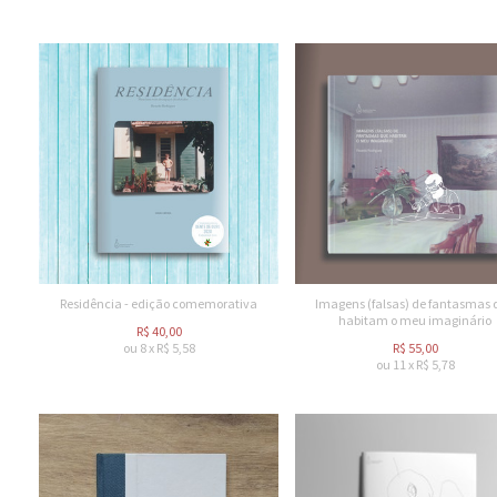
Residência - edição comemorativa
Imagens (falsas) de fantasmas 
habitam o meu imaginário
R$
40,00
ou
8
x
R$
5,58
R$
55,00
ou
11
x
R$
5,78