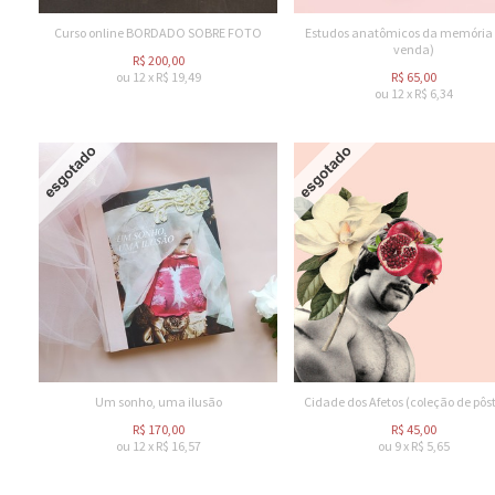
Curso online BORDADO SOBRE FOTO
Estudos anatômicos da memória 
venda)
R$
200,00
ou
12
x
R$
19,49
R$
65,00
ou
12
x
R$
6,34
Um sonho, uma ilusão
Cidade dos Afetos (coleção de pôst
R$
170,00
R$
45,00
ou
12
x
R$
16,57
ou
9
x
R$
5,65