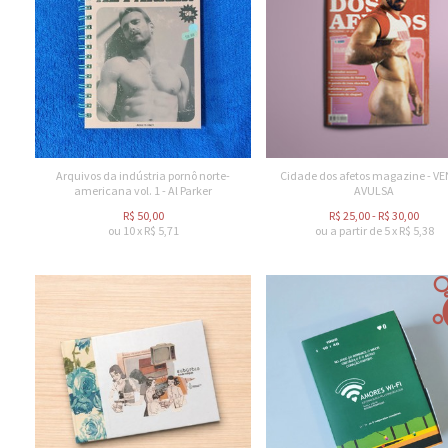
Arquivos da indústria pornô norte-
Cidade dos afetos magazine - V
americana vol. 1 - Al Parker
AVULSA
R$
50,00
R$
25,00
-
R$
30,00
ou
10
x
R$
5,71
ou a partir de
5
x
R$
5,38