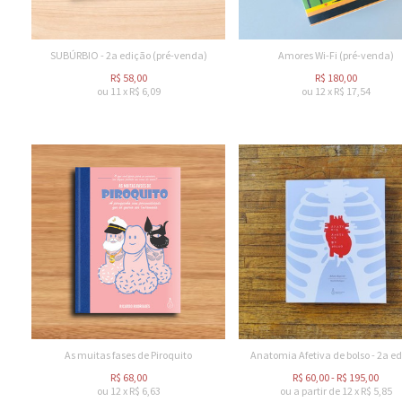
SUBÚRBIO - 2a edição (pré-venda)
Amores Wi-Fi (pré-venda)
R$
58,00
R$
180,00
ou
11
x
R$
6,09
ou
12
x
R$
17,54
As muitas fases de Piroquito
Anatomia Afetiva de bolso - 2a e
R$
68,00
R$
60,00
-
R$
195,00
ou
12
x
R$
6,63
ou a partir de
12
x
R$
5,85