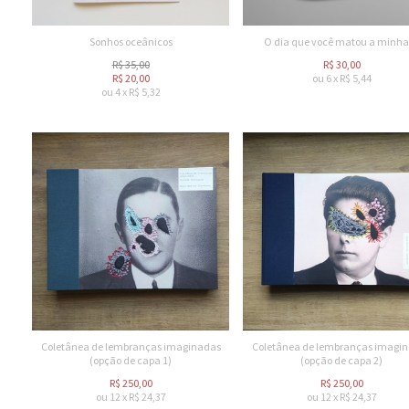
Sonhos oceânicos
O dia que você matou a minha
R$
35,00
R$
30,00
R$
20,00
ou
6
x
R$
5,44
ou
4
x
R$
5,32
Coletânea de lembranças imaginadas
Coletânea de lembranças imagi
(opção de capa 1)
(opção de capa 2)
R$
250,00
R$
250,00
ou
12
x
R$
24,37
ou
12
x
R$
24,37