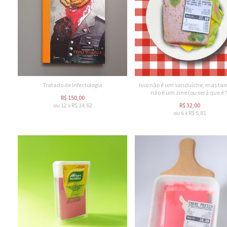
Tratado de Infectologia
Isso não é um sanduíche, mas t
não é um zine (ou será que é?
R$
150,00
ou
12
x
R$
14,62
R$
32,00
ou
6
x
R$
5,81