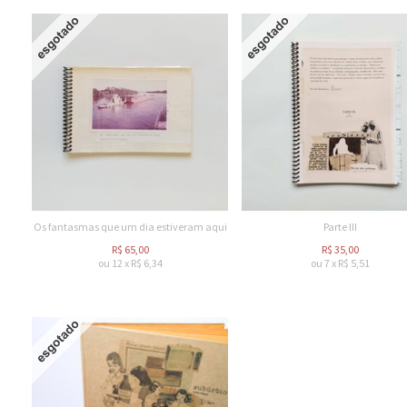
Os fantasmas que um dia estiveram aqui
Parte III
R$
65,00
R$
35,00
ou
12
x
R$
6,34
ou
7
x
R$
5,51