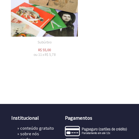
Subúrbio
R$
55,00
ou
11
x
R$
5,78
Institucional
Pagamentos
»
conteúdo gratuito
»
sobre nós