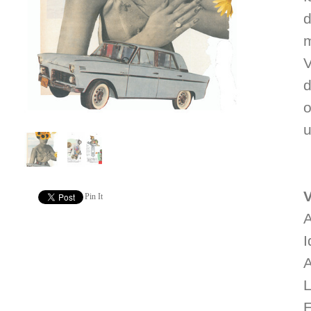
d
m
d
o
u
Pin It
A
I
A
L
E