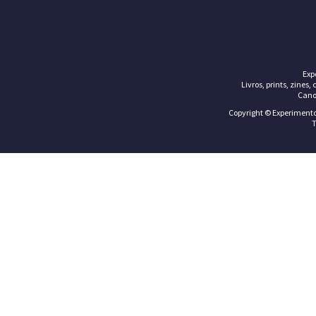
Exp
Livros, prints, zines,
Cano
Copyright © Experimentos
T