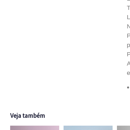
T
N
P
p
P
A
e
Veja também