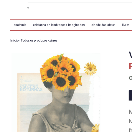
anatomia
coletânea de lembranças imaginadas
cidade dos afetos
livros
Início
›
Todos os produtos
›
zines
M
M
f